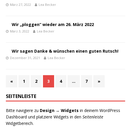
März 27, 2022
Lea Becker
Wir „ploggen“ wieder am 26. März 2022
März 3, 2022
Lea Becker
Wir sagen Danke & wünschen einen guten Rutsch!
Dezember 31, 2021
Lea Becker
«
1
2
3
4
…
7
»
SEITENLEISTE
Bitte navigiere zu
Design → Widgets
in deinem WordPress
Dashboard und platziere Widgets in den
Seitenleiste
Widgetbereich.