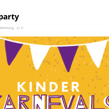
party
e Werbung
0