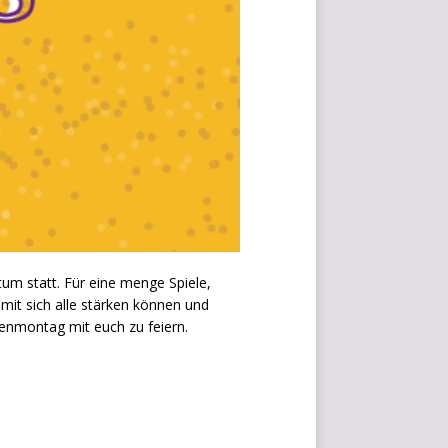
a
v
i
g
i
e
r
e
z
u
D
e
s
tum statt. Für eine menge Spiele,
i
mit sich alle stärken können und
g
osenmontag mit euch zu feiern.
n
→
W
i
d