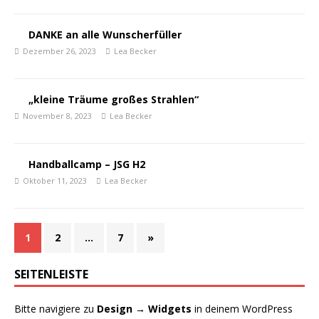
DANKE an alle Wunscherfüller
Dezember 26, 2023
Lea Becker
„kleine Träume großes Strahlen“
November 8, 2023
Lea Becker
Handballcamp – JSG H2
Oktober 11, 2023
Lea Becker
1
2
…
7
»
SEITENLEISTE
Bitte navigiere zu
Design → Widgets
in deinem WordPress