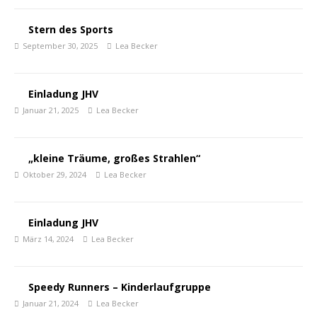
Stern des Sports
September 30, 2025
Lea Becker
Einladung JHV
Januar 21, 2025
Lea Becker
„kleine Träume, großes Strahlen“
Oktober 29, 2024
Lea Becker
Einladung JHV
März 14, 2024
Lea Becker
Speedy Runners – Kinderlaufgruppe
Januar 21, 2024
Lea Becker