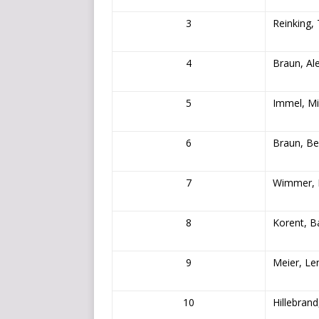
3
Reinking,
4
Braun, Al
5
Immel, Mi
6
Braun, Be
7
Wimmer, 
8
Korent, B
9
Meier, Le
10
Hillebrand