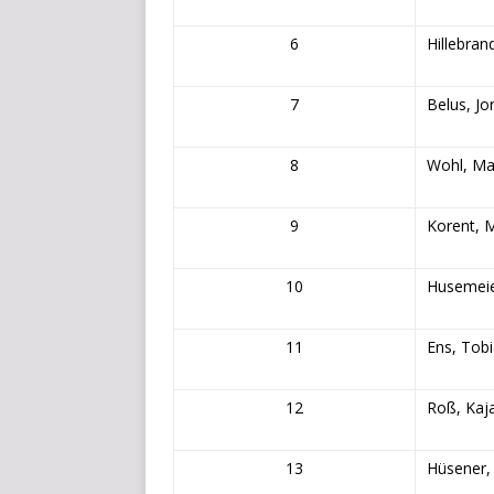
6
Hillebran
7
Belus, Jor
8
Wohl, Ma
9
Korent, M
10
Husemeie
11
Ens, Tob
12
Roß, Kaj
13
Hüsener,