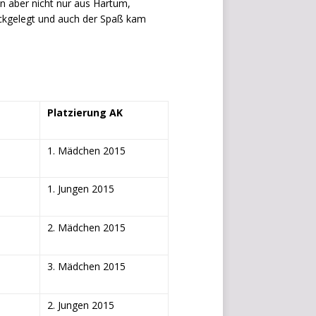
g
n aber nicht nur aus Hartum,
e
ückgelegt und auch der Spaß kam
t
s
i
n
d
e
Platzierung AK
i
n
1. Mädchen 2015
e
m
W
1. Jungen 2015
o
r
2. Mädchen 2015
d
P
r
3. Mädchen 2015
e
s
2. Jungen 2015
s