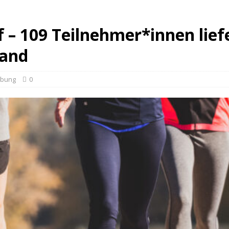
f – 109 Teilnehmer*innen lie
Land
rbung
0