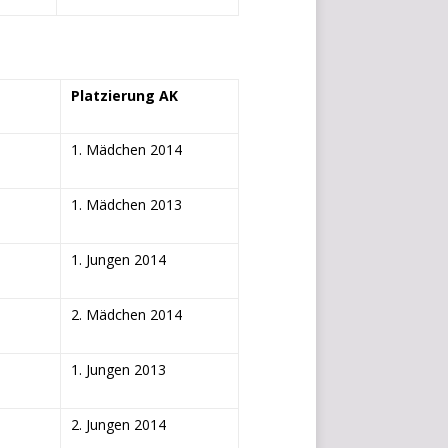
e
W
i
d
Platzierung AK
g
e
t
1. Mädchen 2014
s
i
1. Mädchen 2013
n
d
e
1. Jungen 2014
n
S
2. Mädchen 2014
e
i
t
1. Jungen 2013
e
n
2. Jungen 2014
l
e