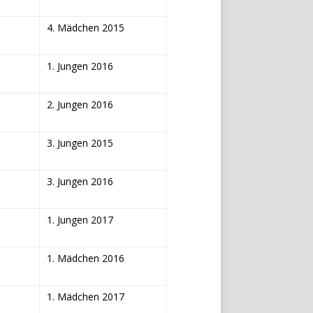
D
a
4. Mädchen 2015
s
h
1. Jungen 2016
b
o
a
2. Jungen 2016
r
d
3. Jungen 2015
u
n
d
3. Jungen 2016
p
l
1. Jungen 2017
a
t
z
1. Mädchen 2016
i
e
1. Mädchen 2017
r