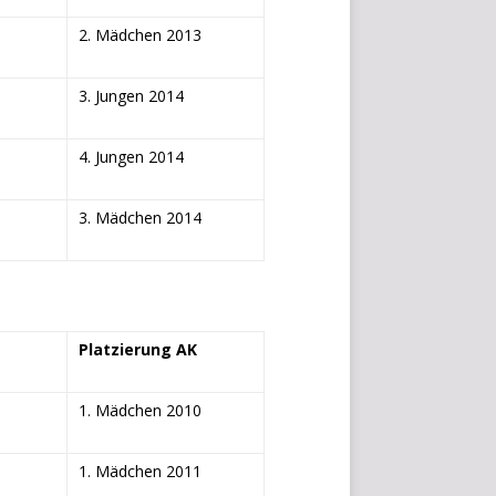
i
2. Mädchen 2013
s
t
3. Jungen 2014
e
W
i
4. Jungen 2014
d
g
3. Mädchen 2014
e
t
b
e
r
e
Platzierung AK
i
c
1. Mädchen 2010
h
.
1. Mädchen 2011