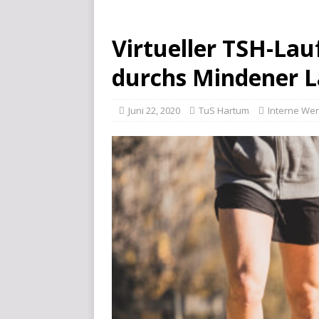
Virtueller TSH-Lau
durchs Mindener 
Juni 22, 2020
TuS Hartum
Interne We