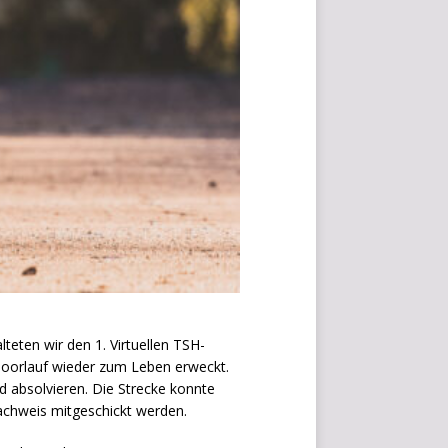
a
v
i
g
i
e
r
e
z
u
D
e
s
i
g
n
eten wir den 1. Virtuellen TSH-
→
 Moorlauf wieder zum Leben erweckt.
W
d absolvieren. Die Strecke konnte
i
Nachweis mitgeschickt werden.
d