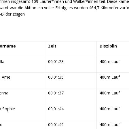
ahmen insgesamt 109 Läufer*innen und Walker*innen teil. Diese kame
mt war die Aktion ein voller Erfolg, es wurden 464,7 Kilometer zur
-Bilder zeigen.
Vorname
Zeit
Disziplin
lla
00:01:28
400m Lauf
 Arne
00:01:35
400m Lauf
Fenna
00:01:37
400m Lauf
a Sophie
00:01:44
400m Lauf
x
00:01:49
400m Lauf